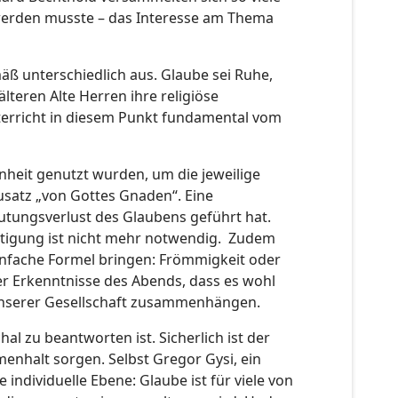
 werden musste – das Interesse am Thema
äß unterschiedlich aus. Glaube sei Ruhe,
lteren Alte Herren ihre religiöse
nterricht in diesem Punkt fundamental vom
enheit genutzt wurden, um die jeweilige
usatz „von Gottes Gnaden“. Eine
utungsverlust des Glaubens geführt hat.
ächtigung ist nicht mehr notwendig. Zudem
 einfache Formel bringen: Frömmigkeit oder
der Erkenntnisse des Abends, dass es wohl
 unserer Gesellschaft zusammenhängen.
al zu beantworten ist. Sicherlich ist der
enhalt sorgen. Selbst Gregor Gysi, ein
 individuelle Ebene: Glaube ist für viele von