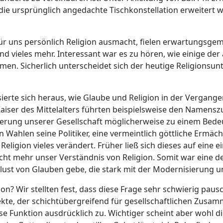
 die ursprünglich angedachte Tischkonstellation erweitert
für uns persönlich Religion ausmacht, fielen erwartungsgem
 vieles mehr. Interessant war es zu hören, wie einige der ä
men. Sicherlich unterscheidet sich der heutige Religionsu
isierte sich heraus, wie Glaube und Religion in der Vergang
Kaiser des Mittelalters führten beispielsweise den Namensz
ierung unserer Gesellschaft möglicherweise zu einem Bede
on Wahlen seine Politiker, eine vermeintlich göttliche Erm
eligion vieles verändert. Früher ließ sich dieses auf eine
nicht mehr unser Verständnis von Religion. Somit war eine 
lust von Glauben gebe, die stark mit der Modernisierung
on? Wir stellten fest, dass diese Frage sehr schwierig pausch
te, der schichtübergreifend für gesellschaftlichen Zusamm
e Funktion ausdrücklich zu. Wichtiger scheint aber wohl die